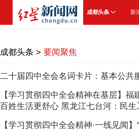
成都头条
新
原创
本地
成都头条
>
要闻聚焦
国内
区域
二十届四中全会名词卡片：基本公共
头条智造
【学习贯彻四中全会精神在基层】福建
热点专题
百姓生活更舒心 黑龙江七台河：民生
传真机
公示
【学习贯彻四中全会精神·一线见闻】